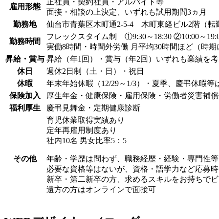
正社員・契約社員・アルバイト等
雇用形態
面接・相談の上決定、いずれも試用期間3ヵ月
勤務地
仙台市青葉区木町通2-5-4 木町東経ビル2階（
フレックスタイム制 ①9:30～18:30 ②10:00～19:
勤務時間
実働8時間・時間外労働 月平均30時間ほど（時
昇給・賞与
昇給（年1回）・賞与（年2回）いずれも業績を
休日
週休2日制（土・日）・祝日
休暇
年末年始休暇（12/29～1/3）・夏季、慶弔休
保険加入
厚生年金・健康保険・雇用保険・労働者災害補償
福利厚生
慶弔見舞金・定期健康診断
育児休業取得実績あり
定年再雇用制度あり
社内10名 男女比率5：5
その他
年齢・学歴は問わず、職務経歴・経験・専門性等
必要な資格等はないが、資格・語学力など応募時
新卒・第二新卒の方、求めるスキルをお持ちでビ
遠方の方はオンラインで面接可